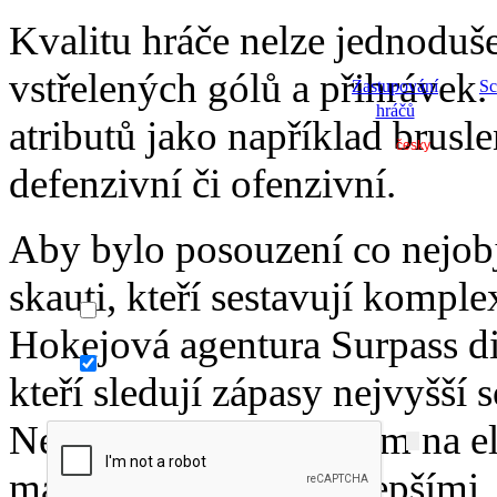
Kvalitu hráče nelze jednoduše
vstřelených gólů a přihrávek.
Zastupování
Sc
hráčů
atributů jako například brusle
defenzivní či ofenzivní.
Aby bylo posouzení co nejobj
skauti, kteří sestavují kompl
Hokejová agentura Surpass d
kteří sledují zápasy nejvyšší s
Nezaměřujeme se jenom na elitn
mají potenciál se stát lepším