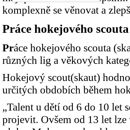
komplexně se věnovat a zlepši
Práce hokejového scouta
Pr
áce hokejového scouta (ska
různých lig a věkových katego
Hokejový scout(skaut) hodnot
určitých obdobích během hok
„Talent u dětí od 6 do 10 let 
projevit. Ovšem od 13 let lz