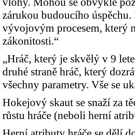
vlohy. Mohou se obvykle pozor
zárukou budoucího úspěchu. N
vývojovým procesem, který m
zákonitosti.“
„Hráč, který je skvělý v 9 let
druhé straně hráč, který dozrá
všechny parametry. Vše se uk
Hokejový skaut se snaží za t
růstu hráče (neboli herní atrib
Herní atributy hráče se dělí d